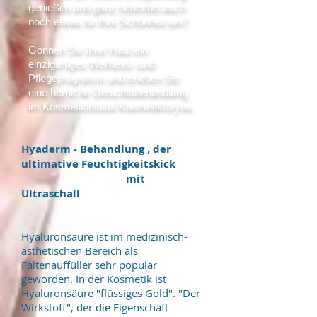
genießen und ganz nebenbei auch
noch etwas für Ihre Schönheit tun?
Gönnen Sie Ihrer Haut ein
einzigartiges Wellness- und
Pflegeprogramm und erleben Sie
eine herrliche Gesichtsbehandlung
im Kosmetikinstitut Kosmetikforyou.
Hyaderm - Behandlung , der
ultimative Feuchtigkeitskick
mit
Ultraschall
Hyaluronsäure ist im medizinisch-
ästhetischen Bereich als
Faltenauffüller sehr populär
geworden. In der Kosmetik ist
Hyaluronsäure "flüssiges Gold". "Der
Wirkstoff", der die Eigenschaft