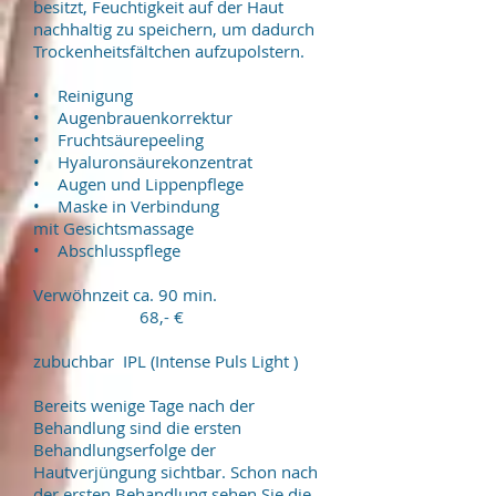
besitzt, Feuchtigkeit auf der Haut
nachhaltig zu speichern, um dadurch
Trockenheitsfältchen aufzupolstern.
• Reinigung
• Augenbrauenkorrektur
• Fruchtsäurepeeling
• Hyaluronsäurekonzentrat
• Augen und Lippenpflege
• Maske in Verbindung
mit Gesichtsmassage
• Abschlusspflege
Verwöhnzeit ca. 90 min.
68,- €
zubuchbar IPL (Intense Puls Light )
Bereits wenige Tage nach der
Behandlung sind die ersten
Behandlungserfolge der
Hautverjüngung sichtbar. Schon nach
der ersten Behandlung sehen Sie die