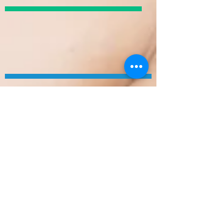
© 2010 Kosmetikforyou
Barbara Adams staatlich
geprüfte Diplom
Kosmetikerin/Naildesignerin