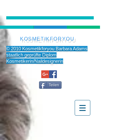
KOSMETIKFORYOU
© 2010 Kosmetikforyou Barbara Adams
staatlich geprüfte Diplom
Kosmetikerin/Naildesignerin
Teilen