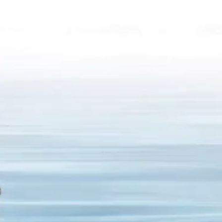
menaufbau ohne
luron Pen
 Maus drüber streichen
iter