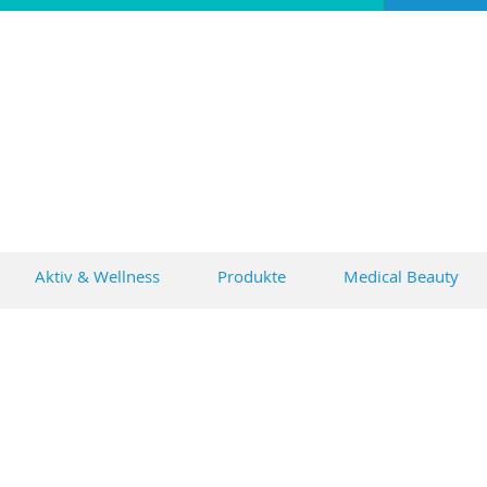
KOSME
Barbara Ada
© 2010 Kosmetikforyou Barba
Aktiv & Wellness
Produkte
Medical Beauty
IRI® 