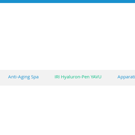
TIKFORYOU
ms
ra Adams staatlich geprüfte Diplom Kosmetikerin/Naildesignerin
Anti-Aging Spa
IRI Hyaluron-Pen YAVU
Apparat
Hyaluron