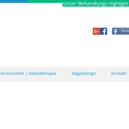
Unser Behandlungs Highlight
Tel: 0176/22848977
Teile
ive Kosmetik | Mesotherapie
Nageldesign
Kontakt
-Pen