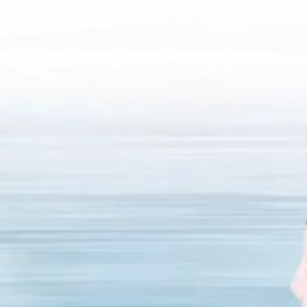
Faltenreduktion der Krähenfüße
Volumenaufbau der Wangen und des Gesichtes
WAS SIE UNBEDINGT WISSEN SOLLTEN
Der IRI® Hyaluron Pen von YAVU® wurde speziell für
und ästhetischen Gebrauch entwickelt. Das innovative
schonend und erspart dem Kunden den Einsatz von Sp
Kanülen.
Der Applikator ist wiederverwendbar und die Dosier
Hyaluron Pen lässt sich für ein hygienisches Arbeiten
Nadellos und nur durch Druck kann so der Volumenau
und der Lippen schmerzarm erfolgen.
Für den Behandler ergeben sich ebenfalls viele Vortei
Technologie, die einfach zu handhaben ist. Es hat ei
Form und ein ansprechendes Design und ist dabei viels
Die integrierte Sperrfunktion kann auch dem Behandle
fachgerechter Anwendung die nötige Sicherheit geben
zum weiterlesen mit der Maus drüber str
Bewerten Si