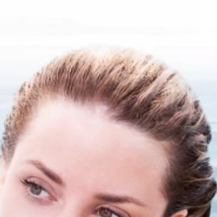
„Sensationell! Volu
Nadel“
 den kosmetischen
Die Vorteile der Behandlung mit dem Hya
 Produkt arbeitet
ritzen mit
Non-invasiv
Keine Spritzen
kammer des IRI®
Keine OP
 auswechseln.
Hinterlässt keine dauerhaften Narben
fbau der Falten
Geringe Schmerzbelastung
Schneller Eingriff
le durch die neue
Sofortiger Effekt
ne ergonomische
Kostengünstig
eitig einsetzbar.
Arbeitet präzise
r bei
.
zum weiterlesen mit der
eichen
e uns | Empfehlen Sie uns we