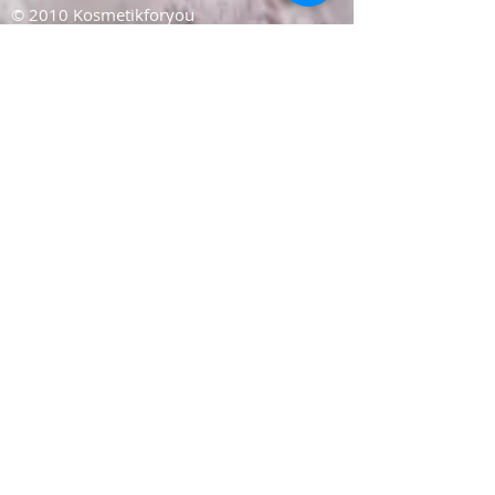
© 2010 Kosmetikforyou
Barbara Adams staatlich
geprüfte Diplom
Kosmetikerin/Naildesignerin