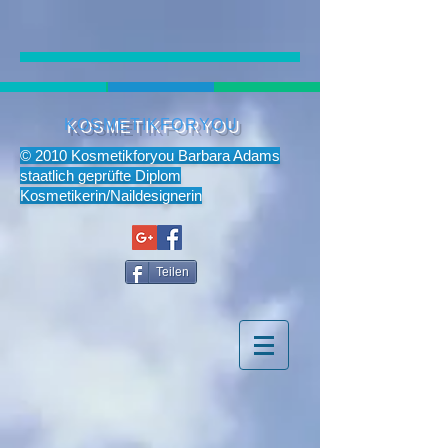
KOSMETIKFORYOU
© 2010 Kosmetikforyou Barbara Adams
staatlich geprüfte Diplom
Kosmetikerin/Naildesignerin
Teilen