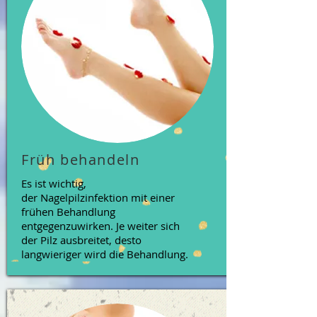
Früh behandeln
Es ist wichtig,
der Nagelpilzinfektion mit einer
frühen Behandlung
entgegenzuwirken. Je weiter sich
der Pilz ausbreitet, desto
langwieriger wird die Behandlung.