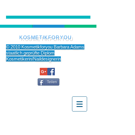
KOSMETIKFORYOU
© 2010 Kosmetikforyou Barbara Adams
staatlich geprüfte Diplom
Kosmetikerin/Naildesignerin
Teilen