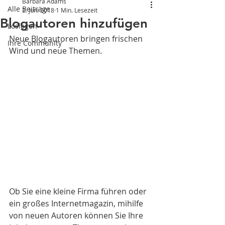
Barbara Adams
Alle Beiträge
2. Juni 2018
1 Min. Lesezeit
Blogautoren hinzufügen
Loslegen
Neue Blogautoren bringen frischen 
Ihre Community
Wind und neue Themen.     
Ob Sie eine kleine Firma führen oder 
ein großes Internetmagazin, mihilfe 
von neuen Autoren können Sie Ihre 