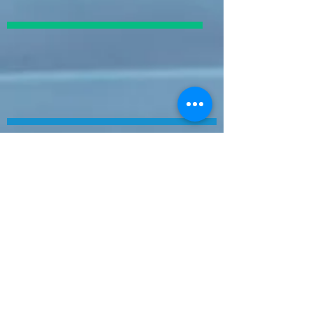
© 2010 Kosmetikforyou
Barbara Adams staatlich
geprüfte Diplom
Kosmetikerin/Naildesignerin