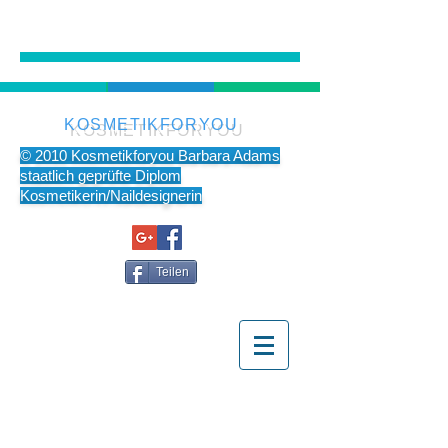
KOSMETIKFORYOU
© 2010 Kosmetikforyou Barbara Adams
staatlich geprüfte Diplom
Kosmetikerin/Naildesignerin
Teilen