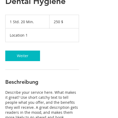
Dental Hygiene
250
US-
1 Std. 20 Min.
1
250 $
Dollar
S
t
Location 1
d
2
0
M
Weiter
i
n
.
Beschreibung
Describe your service here. What makes
it great? Use short catchy text to tell
people what you offer, and the benefits
they will receive. A great description gets
readers in the mood, and makes them
more likely to go ahead and book.