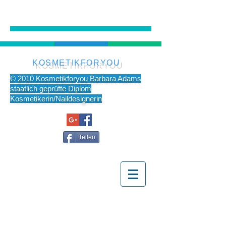
KOSMETIKFORYOU
© 2010 Kosmetikforyou Barbara Adams
staatlich geprüfte Diplom
Kosmetikerin/Naildesignerin
Teilen