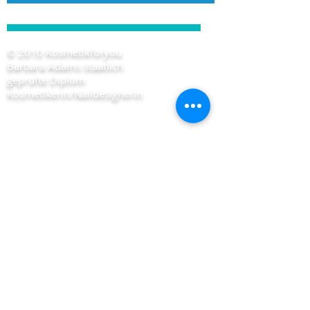
© 2010 Kosmetikforyou
Barbara Adams staatlich
geprüfte Diplom
Kosmetikerin/Naildesignerin